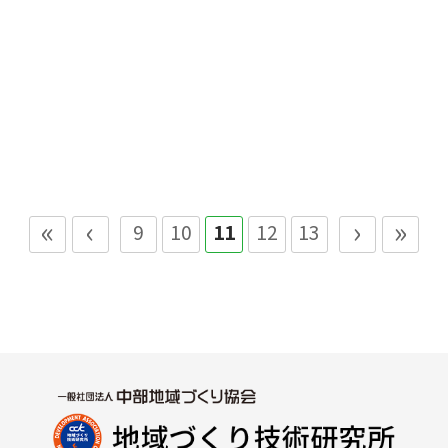
参加（秋の花物語 防災展）【PDF】
«
‹
›
»
9
10
11
12
13