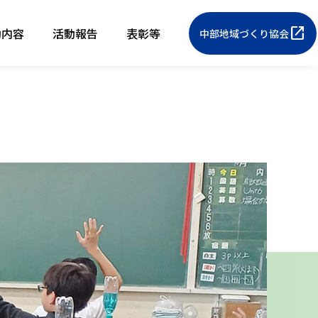
open_in_new
動内容
活動報告
表彰等
中部地域づくり協会