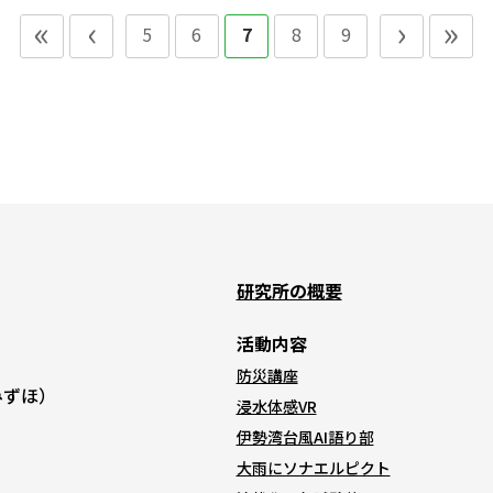
«
‹
›
»
5
6
7
8
9
研究所の概要
活動内容
防災講座
Kみずほ）
浸水体感VR
伊勢湾台風AI語り部
大雨にソナエルピクト