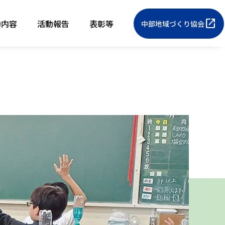
open_in_new
動内容
活動報告
表彰等
中部地域づくり協会