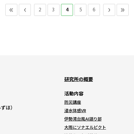
«
‹
›
»
2
3
4
5
6
研究所の概要
活動内容
防災講座
Kみずほ）
浸水体感VR
伊勢湾台風AI語り部
大雨にソナエルピクト